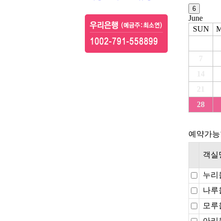
June
SUN
7
14
21
28
예약가능
객실
누리
나루
모루
아리