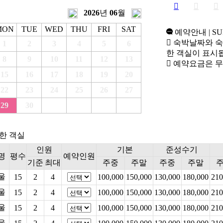
2026
년
06
월
MON
TUE
WED
THU
FRI
SAT
예약안내
| S
숙박날짜와 숙
1
2
3
4
5
6
한 객실이 표시
8
9
10
11
12
13
예약요금은 무
15
16
17
18
19
20
22
23
24
25
26
27
29
30
한 객실
인원
기본
준성수기
명
평수
예약인원
기준
최대
주중
주말
주중
주말
울
15
2
4
100,000
150,000
130,000
180,000
210
울
15
2
4
100,000
150,000
130,000
180,000
210
울
15
2
4
100,000
150,000
130,000
180,000
210
울